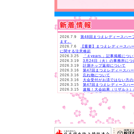
2026.7.9
第48回まつえレディースハー
ます。
2026.7.6
【重要】まつえレディースハ
に関する注意喚起
2026.3.25
「４years.」記事掲載につ
2026.3.19
3月24日（火）の事務所につ
2026.3.19
計測チップ返却について
2026.3.16
第47回まつえレディースハ
2026.3.16
忘れ物について
2026.3.16
大会受付がお済ではない方の
2026.3.15
第47回まつえレディースハ
2026.3.15
速報！大会結果（リザルト）
2026.3.14
実業団選手・日本学生女子ハ
2026.3.10
【お知らせ】特別招待選手に
2026.3.15
完走証の発行について
2026.3.4
特別招待選手・注目選手発表
2026.3.4
参加証を郵送いたしました
2025.12.18
12月23日（火）の事務所
2025.12.8
大会当日の交通規制について
2025.10.22
【姉妹都市マラソン大会情報
日まで）