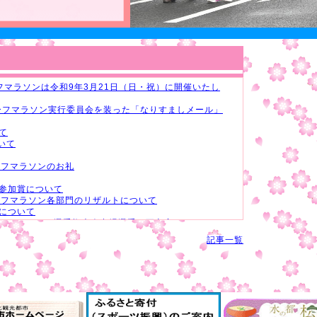
フマラソンは令和9年3月21日（日・祝）に開催いたし
ーフマラソン実行委員会を装った「なりすましメール」
いて
いて
ーフマラソンのお礼
参加賞について
ーフマラソン各部門のリザルトについて
について
ーフマラソン選手権大会出場選手の更衣室について
ついて
記事一覧
について
】第21回宝塚ハーフマラソン大会のご案内（10月31